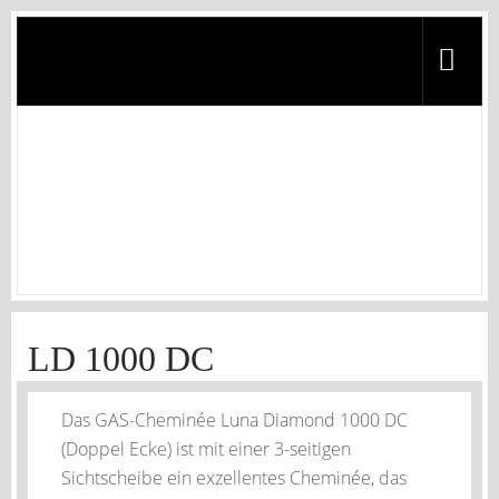
LD 1000 DC
Homepage
/
Ecke
/
LD 1000 DC
LD 1000 DC
Das GAS-Cheminée Luna Diamond 1000 DC
(Doppel Ecke) ist mit einer 3-seitigen
Sichtscheibe ein exzellentes Cheminée, das