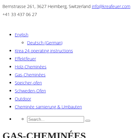
Bernstrasse 261, 3627 Heimberg, Switzerland
info@kreafeuer.com
+41 33 437 06 27
English
Deutsch
(
German
)
Krea 24 operating instructions
Effektfeuer
Holz-Cheminées
Gas-Cheminées
Speicher-ofen
Schweden-Ofen
Outdoor
Cheminée sarnierung & Umbauten
GAS-CHEMINÉES