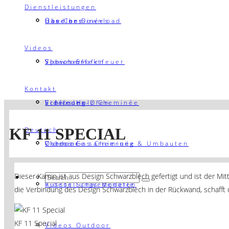
Dienstleistungen
Händler Download
Gas-Cheminées
Über uns
Videos
Speicher-ofen
Showroom
Videos Effektfeuer
Kontakt
Schweden-Ofen
Eröffnung
Videos Holz Cheminée
KF 11 SPECIAL
Deutsch
Outdoor
Cheminée sarnierung & Umbauten
Videos Gas Cheminée
Dieser Kamin ist aus Design Schwarzblech gefertigt und ist der M
Ausstellungs Modelle
Videos Schwedenöfen
die Verbindung des Design Schwarzblech in der Rückwand, schafft 
KF 11 Special
Videos Outdoor