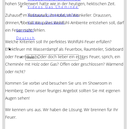
hohen Stellenwert hatte wie in der heutigen, hektischen Zeit.
Videos Gas Cheminée
Videos Schwedenöfen
Zuhause, im Restaurant, im Hotel, im Weinkeller. Draussen,
drinnen, überall. Wo pures Wohlfühl-Ambiente entstehen soll, darf
Videos Outdoor
ein Feuer nicht fehlen.
Kontakt
Deutsch
Welche Kriterien soll Ihr perfektes Wohlfühl-Feuer erfüllen?
Effektfeuer mit Wasserdampf als Feuerbox, Raumteiler, Sideboard
oder Feuersäule? Oder doch lieber ein echtes Feuer, sprich, ein
Cheminée mit Holz oder Gas? Offen oder geschlossen? Wärmend
oder nicht?
Kommen Sie vorbei und besuchen Sie uns im Showroom in
Heimberg. Denn unser feuriges Angebot sollten Sie mit eigenen
Augen sehen!
Wir kennen uns aus. Wir haben die Lösung. Wir brennen für Ihr
Feuer.