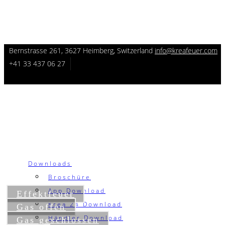
Bernstrasse 261, 3627 Heimberg, Switzerland
info@kreafeuer.com
+41 33 437 06 27
Downloads
Broschüre
App Download
Effektfeuer
Krea 24 Download
Gas offen
Händler Download
Gas geschlossen