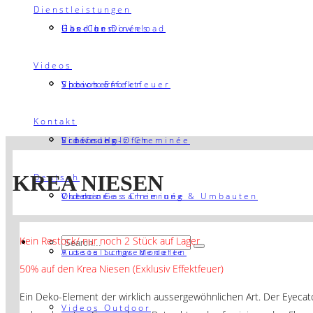
Dienstleistungen
Händler Download
Gas-Cheminées
Über uns
Videos
Speicher-ofen
Showroom
Videos Effektfeuer
Kontakt
Schweden-Ofen
Eröffnung
Videos Holz Cheminée
KREA NIESEN
Deutsch
Outdoor
Cheminée sarnierung & Umbauten
Videos Gas Cheminée
Kein Restock/ nur noch 2 Stück auf Lager
Ausstellungs Modelle
Videos Schwedenöfen
50% auf den Krea Niesen (Exklusiv Effektfeuer)
Ein Deko-Element der wirklich aussergewöhnlichen Art. Der Eyecatch
Videos Outdoor