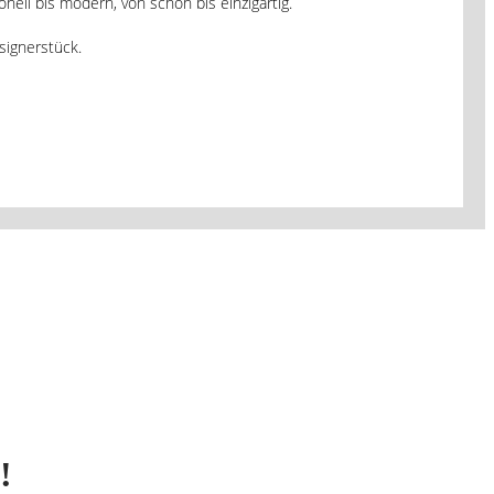
ll bis modern, von schön bis einzigartig.
signerstück.
!