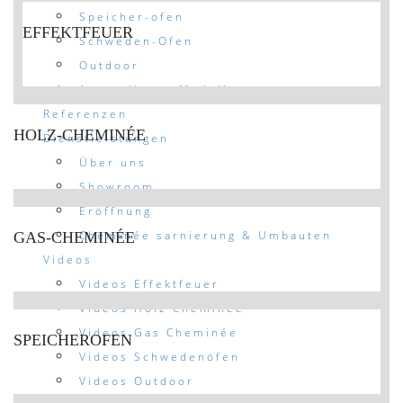
Speicher-ofen
EFFEKTFEUER
Schweden-Ofen
Outdoor
Ausstellungs Modelle
Referenzen
HOLZ-CHEMINÉE
Dienstleistungen
Über uns
Showroom
Eröffnung
Cheminée sarnierung & Umbauten
GAS-CHEMINÉE
Videos
Videos Effektfeuer
Videos Holz Cheminée
Videos Gas Cheminée
SPEICHEROFEN
Videos Schwedenöfen
Videos Outdoor