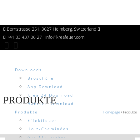
Bernstrasse 261, 3627 Heimberg, Switzerland
+41 33 437 06 27
info@kreafeuer.com
Downloads
Broschüre
App Download
Krea 24 Download
PRODUKTE
Händler Download
Produkte
Homepage
/
Produkte
Effektfeuer
Holz-Cheminées
Gas-Cheminées