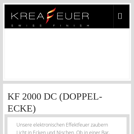
KF 2000 DC (DOPPEL-ECKE)
Homepage
/
Ecke
/
KF 2000 DC (Doppel-Ecke)
KF 2000 DC (DOPPEL-
ECKE)
Unsere elektronischen Effektfeuer zaubern
Licht in Ecken und Nischen. Ob in einer Bar,