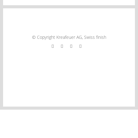
AGB´s
© Copyright Kreafeuer AG, Swiss finish
EINIGE MODELLE SIND