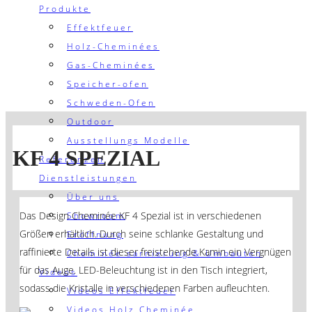
Produkte
Effektfeuer
Holz-Cheminées
Gas-Cheminées
Speicher-ofen
Schweden-Ofen
Outdoor
Ausstellungs Modelle
KF 4 SPEZIAL
Referenzen
Dienstleistungen
Über uns
Das Design Cheminée KF 4 Spezial ist in verschiedenen
Showroom
Größen erhältlich. Durch seine schlanke Gestaltung und
Eröffnung
raffinierte Details ist dieser freistehende Kamin ein Vergnügen
Cheminée sarnierung & Umbauten
für das Auge. LED-Beleuchtung ist in den Tisch integriert,
Videos
sodass die Kristalle in verschiedenen Farben aufleuchten.
Videos Effektfeuer
Videos Holz Cheminée