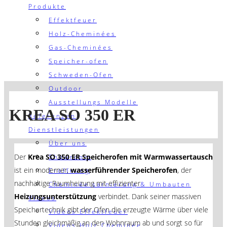
Produkte
Effektfeuer
Holz-Cheminées
Gas-Cheminées
Speicher-ofen
Schweden-Ofen
Outdoor
Ausstellungs Modelle
KREA SO 350 ER
Referenzen
Dienstleistungen
Über uns
Der
Krea SO 350 ER Speicherofen mit Warmwassertausch
Showroom
ist ein moderner,
wasserführender Speicherofen
, der
Eröffnung
nachhaltige Raumheizung mit effizienter
Cheminée sarnierung & Umbauten
Heizungsunterstützung
verbindet. Dank seiner massiven
Videos
Speichertechnik gibt der Ofen die erzeugte Wärme über viele
Videos Effektfeuer
Stunden gleichmäßig an den Wohnraum ab und sorgt so für
Videos Holz Cheminée