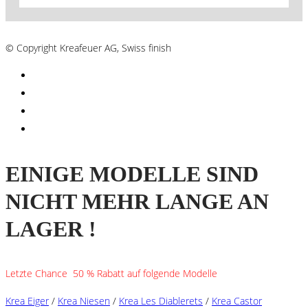
AGB´s
© Copyright Kreafeuer AG, Swiss finish
EINIGE MODELLE SIND
NICHT MEHR LANGE AN
LAGER !
Letzte Chance 50 % Rabatt auf folgende Modelle
Krea Eiger
/
Krea Niesen
/
Krea Les Diablerets
/
Krea Castor