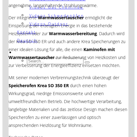
angenehme, langanhaltende Strahlungswärme.
Videos Gas Cheminée
Videos Schwedenöfen
Der integrierte
Warmwassertauscher
ermöglicht die
Videos Outdoor
Einspeisung der erzeugten Energie in das bestehende
Kontakt
Heizsystem oder zur
Warmwasserbereitung
. Dadurch wird
Deutsch
der Krea SO 350 ER und auch andere Krea Speicherungen zu
einer idealen Lösung für alle, die einen
Kaminofen mit
Warmwassertauscher
zur Reduzierung von Heizkosten und
zur Verbesserung der Energieeffizienz einsetzen möchten.
Mit seiner modernen Verbrennungstechnik überzeugt der
Speicherofen Krea SO 350 ER
durch einen hohen
Wirkungsgrad, niedrige Emissionswerte und einen
umweltfreundlichen Betrieb. Die hochwertige Verarbeitung,
langlebige Materialien und das zeitlose Design machen diesen
Speicherofen zu einer zuverlässigen und optisch
ansprechenden Heizlösung für Wohnräume.