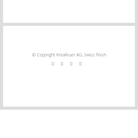
AGB´s
© Copyright Kreafeuer AG, Swiss finish
EINIGE MODELLE SIND