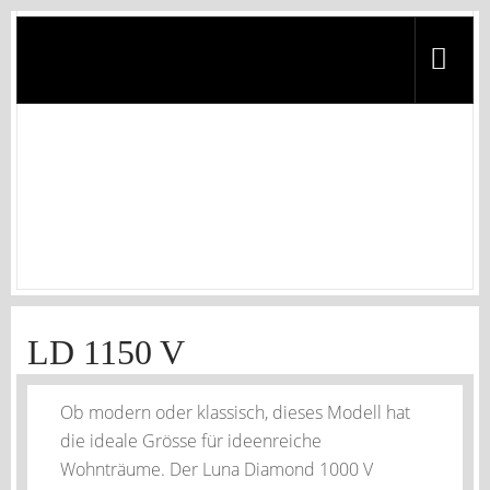
LD 1150 V
Homepage
/
Front
/
LD 1150 V
LD 1150 V
Ob modern oder klassisch, dieses Modell hat
die ideale Grösse für ideenreiche
Wohnträume. Der Luna Diamond 1000 V