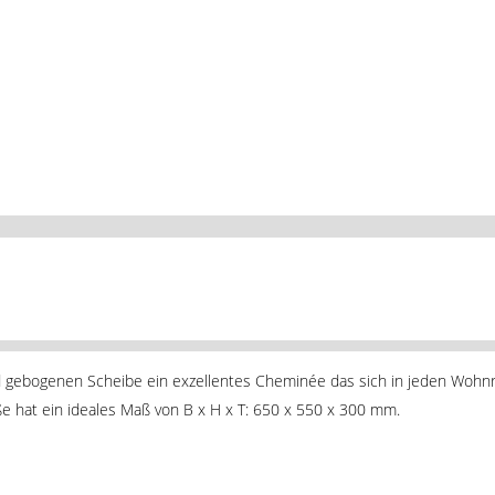
gebogenen Scheibe ein exzellentes Cheminée das sich in jeden Wohnra
öße hat ein ideales Maß von B x H x T: 650 x 550 x 300 mm.