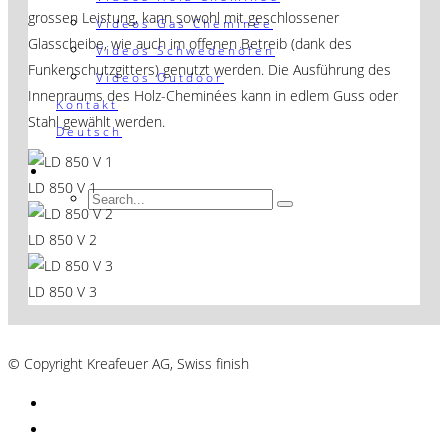
grossen Leistung, kann sowohl mit geschlossener
Videos Gas Cheminée
Glasscheibe, wie auch im offenen Betreib (dank des
Videos Schwedenöfen
Funkenschutzgitters) genutzt werden. Die Ausführung des
Videos Outdoor
Innenraums des Holz-Cheminées kann in edlem Guss oder
Kontakt
Stahl gewählt werden.
Deutsch
LD 850 V 1
LD 850 V 2
LD 850 V 3
AGB´s
© Copyright Kreafeuer AG, Swiss finish