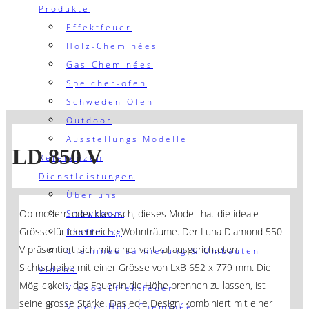
Produkte
Effektfeuer
Holz-Cheminées
Gas-Cheminées
Speicher-ofen
Schweden-Ofen
Outdoor
Ausstellungs Modelle
LD 850 V
Referenzen
Dienstleistungen
Über uns
Ob modern oder klassisch, dieses Modell hat die ideale
Showroom
Grösse für ideenreiche Wohnträume. Der Luna Diamond 550
Eröffnung
V präsentiert sich mit einer vertikal ausgerichteten
Cheminée sarnierung & Umbauten
Sichtscheibe mit einer Grösse von LxB 652 x 779 mm. Die
Videos
Möglichkeit, das Feuer in die Höhe brennen zu lassen, ist
Videos Effektfeuer
seine grosse Stärke. Das edle Design, kombiniert mit einer
Videos Holz Cheminée