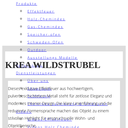
Produkte
Effektfeuer
Holz-Cheminées
Gas-Cheminées
Speicher-ofen
Schweden-Ofen
Outdoor
Ausstellungs Modelle
KREA WILDSTRUBEL
Referenzen
Dienstleistungen
Über uns
Dieses exklusive Effektfeuer aus hochwertigem,
Showroom
pulverbeschichtetem Metall steht für zeitlose Eleganz und
Eröffnung
modernes Interior-Design. Die klare Linienführung und die
Cheminée sarnierung & Umbauten
reduzierte Formensprache machen das Objekt zu einem
Videos
stilvollen Highlight für anspruchsvolle Wohn- und
Videos Effektfeuer
Objektbereiche.
Videos Holz Cheminée