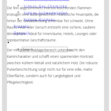
Videos Gas Cheminée
Die fein abgestimmten, intensiv leuchtenden Flammen
Videos Schwedenöfen
erzeugen eine außergewöhnlich realistische Feueroptik, die
Videos Outdoor
hinter der Glasabdeckung scheinbar frei schwebt. Ohne
Kontakt
Rauch, Hitze oder Geruch entsteht eine sichere, saubere
Deutsch
Atmosphäre – ideal für Innenräume, Hotels, Lounges oder
repräsentative Geschäftsräume.
Der integrierte Holzlagerbereich unterstreicht den
Kamincharakter und schafft einen spannenden Kontrast
zwischen kühlem Metall und natürlichem Holz. Die robuste
Pulverbeschichtung sorgt nicht nur für eine edle, matte
Oberfläche, sondern auch für Langlebigkeit und
Pflegeleichtigkeit.