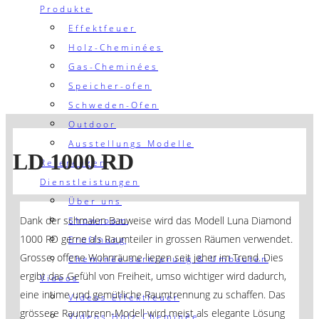
Produkte
Effektfeuer
Holz-Cheminées
Gas-Cheminées
Speicher-ofen
Schweden-Ofen
Outdoor
Ausstellungs Modelle
LD 1000 RD
Referenzen
Dienstleistungen
Über uns
Dank der schmalen Bauweise wird das Modell Luna Diamond
Showroom
1000 RD gerne als Raumteiler in grossen Räumen verwendet.
Eröffnung
Grosse, offene Wohnräume liegen seit jeher im Trend. Dies
Cheminée sarnierung & Umbauten
ergibt das Gefühl von Freiheit, umso wichtiger wird dadurch,
Videos
eine intime und gemütliche Raumtrennung zu schaffen. Das
Videos Effektfeuer
grössere Raumtrenn-Modell wird meist als elegante Lösung
Videos Holz Cheminée