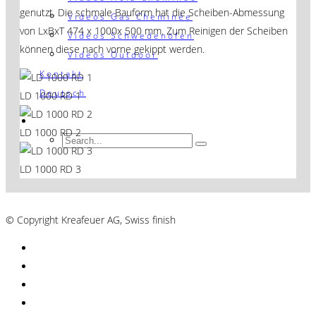
genutzt. Die schmale Bauform hat die Scheiben-Abmessung
Videos Gas Cheminée
von LxBxT 474 x 1000x 500 mm. Zum Reinigen der Scheiben
Videos Schwedenöfen
können diese nach vorne gekippt werden.
Videos Outdoor
Kontakt
Deutsch
LD 1000 RD 1
LD 1000 RD 2
LD 1000 RD 3
AGB´s
© Copyright Kreafeuer AG, Swiss finish