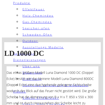
Produkte
Effektfeuer
Holz-Cheminées
Gas-Cheminées
Speicher-ofen
Schweden-Ofen
Outdoor
Ausstellungs Modelle
LD 1000 DC
Referenzen
Dienstleistungen
Über uns
Das etwas größere Modell Luna Diamond 1000 DC (Doppel
Showroom
Ecke) besitzt wie das kleinere Modell Luna Diamond 800DC
Eröffnung
(Doppel Ecke) eine durchgehende gebogene Sichtscheibe
Cheminée sarnierung & Umbauten
wodurch der Blick auf das Feuer nicht gestört wird. Die große
Videos
Scheibe hat die Abmessung von B x H x T: 850 x 550 x 300
Videos Effektfeuer
mm und ist durch Herausziehen der Scheibe leicht zu
Videos Holz Cheminée