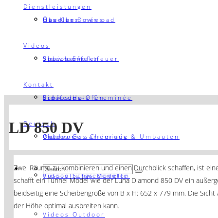
Dienstleistungen
Händler Download
Gas-Cheminées
Über uns
Videos
Speicher-ofen
Showroom
Videos Effektfeuer
Kontakt
Schweden-Ofen
Eröffnung
Videos Holz Cheminée
LD 850 DV
Deutsch
Outdoor
Cheminée sarnierung & Umbauten
Videos Gas Cheminée
Zwei Räume zu kombinieren und einen Durchblick schaffen, ist ein
Ausstellungs Modelle
Videos Schwedenöfen
schafft ein Tunnel Model wie der Luna Diamond 850 DV ein außerg
beidseitig eine Scheibengröße von B x H: 652 x 779 mm. Die Sicht
der Höhe optimal ausbreiten kann.
Videos Outdoor