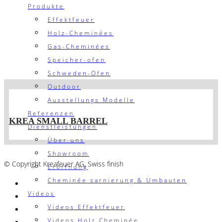
Produkte
Effektfeuer
Holz-Cheminées
Gas-Cheminées
Speicher-ofen
Schweden-Ofen
Outdoor
Ausstellungs Modelle
Referenzen
KREA SMALL BARREL
Dienstleistungen
Über uns
AGB´s
Showroom
© Copyright Kreafeuer AG, Swiss finish
Eröffnung
Cheminée sarnierung & Umbauten
Videos
Videos Effektfeuer
Videos Holz Cheminée