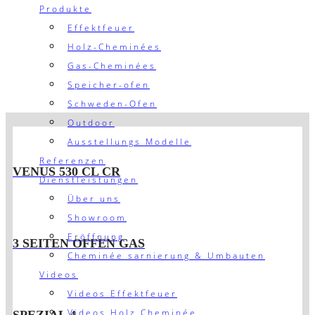
Produkte
Effektfeuer
Holz-Cheminées
Gas-Cheminées
Speicher-ofen
Schweden-Ofen
Outdoor
Ausstellungs Modelle
Referenzen
VENUS 530 CL CR
Dienstleistungen
Über uns
Showroom
Eröffnung
3 SEITEN OFFEN GAS
Cheminée sarnierung & Umbauten
Videos
Videos Effektfeuer
Videos Holz Cheminée
SPEZIAL 4