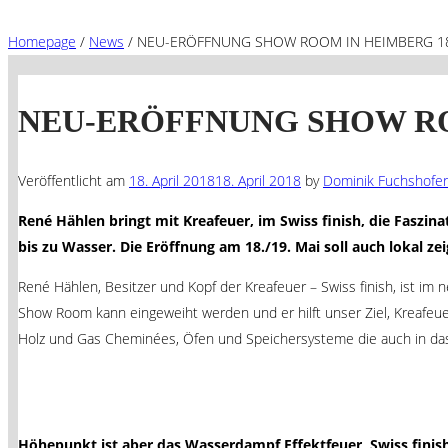
Homepage
/
News
/
NEU-ERÖFFNUNG SHOW ROOM IN HEIMBERG 18.
NEU-ERÖFFNUNG SHOW ROOM
Veröffentlicht am
18. April 2018
18. April 2018
by
Dominik Fuchshofer
René Hählen bringt mit Kreafeuer, im Swiss finish, die Fasz
bis
zu Wasser. Die Eröffnung am 18./19. Mai soll auch lokal z
René Hählen, Besitzer und Kopf der Kreafeuer – Swiss finish, ist i
Show Room kann eingeweiht werden und er hilft unser Ziel, Kreafeuer
Holz und Gas Cheminées, Öfen und Speichersysteme die auch in da
Höhepunkt ist aber das Wasserdampf Effektfeuer, Swiss finish