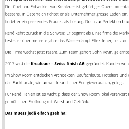
Der Chef und Entwickler von Kreafeuer ist gebürtiger Obersimmentaler
bestens. In Österreich richtet er als Unternehmer grosse Läden ein.
findet er ein passendes Produkt als Lösung. Doch zur Perfektion brau
René kehrt zurück in die Schweiz. Er beginnt als Einzelfirma die Ma
testet er über mehrere Jahre das Wasserdampf Effektfeuer, bis zum
Die Firma wächst jetzt rasant. Zum Team gehört Sohn Kevin, gelernter
2017 wird die
Kreafeuer – Swiss finish AG
gegründet. Kunden werde
Im Show Room entdecken Architekten, Baufachleute, Hoteliers und 
das Funktionale, wie umweltfreundlicher Energieverbrauch, gelegt.
Für René Hählen ist es wichtig, dass der Show Room lokal veranke
gemütlichen Eröffnung mit Wurst und Getränk.
Das muess jedä eifach gseh ha!