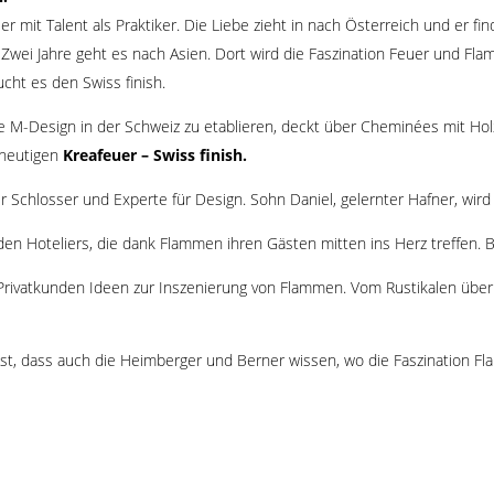
 mit Talent als Praktiker. Die Liebe zieht in nach Österreich und er fi
 Zwei Jahre geht es nach Asien. Dort wird die Faszination Feuer und Fla
cht es den Swiss finish.
rke M-Design in der Schweiz zu etablieren, deckt über Cheminées mit Hol
 heutigen
Kreafeuer – Swiss finish.
 Schlosser und Experte für Design. Sohn Daniel, gelernter Hafner, wir
n Hoteliers, die dank Flammen ihren Gästen mitten ins Herz treffen. 
Privatkunden Ideen zur Inszenierung von Flammen. Vom Rustikalen übe
rt ist, dass auch die Heimberger und Berner wissen, wo die Faszination